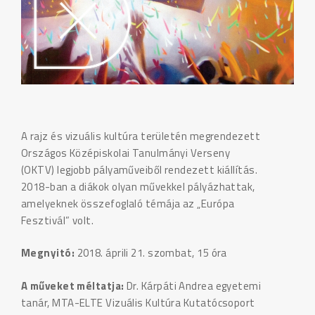
A rajz és vizuális kultúra területén megrendezett
Országos Középiskolai Tanulmányi Verseny
(OKTV) legjobb pályaműveiből rendezett kiállítás.
2018-ban a diákok olyan művekkel pályázhattak,
amelyeknek összefoglaló témája az „Európa
Fesztivál” volt.
Megnyitó:
2018. áprili 21. szombat, 15 óra
A műveket méltatja:
Dr. Kárpáti Andrea egyetemi
tanár, MTA-ELTE Vizuális Kultúra Kutatócsoport