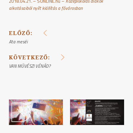
2018.04.21. – SONLINE.hu –
Középiskolás diákok
alkotásaiból nyílt kiállítás a fővárosban
ELŐZŐ:
BEJEGYZÉS
Ata meséi
NAVIGÁCIÓ
KÖVETKEZŐ:
VAN MŰVÉSZI VÉNÁD?