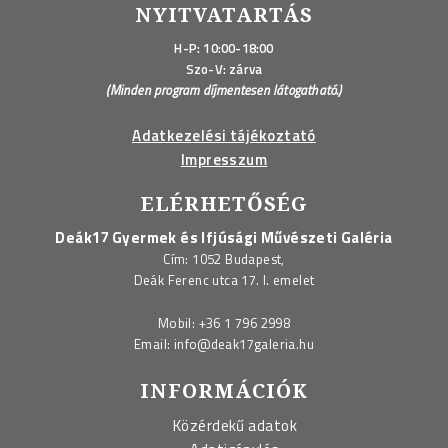
NYITVATARTÁS
H-P: 10:00-18:00
Szo-V: zárva
(Minden program díjmentesen látogatható.)
Adatkezelési tájékoztató
Impresszum
ELÉRHETŐSÉG
Deák17 Gyermek és Ifjúsági Művészeti Galéria
Cím: 1052 Budapest,
Deák Ferenc utca 17. I. emelet
Mobil:
+36 1 796 2998
Email:
info@deak17galeria.hu
INFORMÁCIÓK
Közérdekű adatok