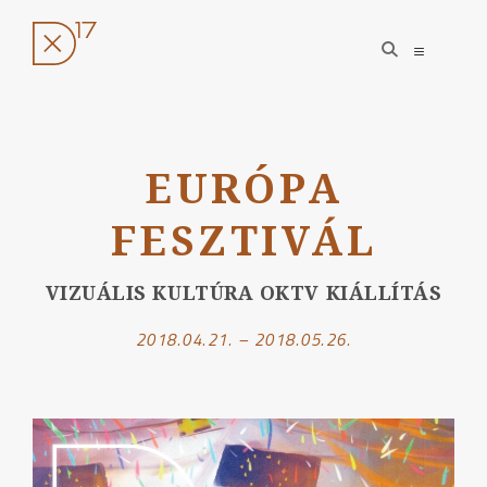
open
open
search
sidebar
form
Ugrás
a
EURÓPA
tartalomhoz
FESZTIVÁL
VIZUÁLIS KULTÚRA OKTV KIÁLLÍTÁS
2018.04.21. – 2018.05.26.